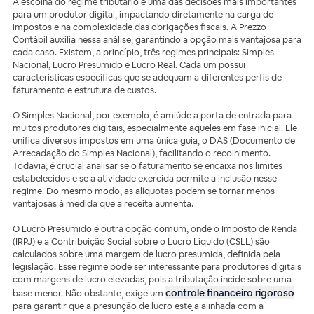
A escolha do regime tributário é uma das decisões mais importantes
para um produtor digital, impactando diretamente na carga de
impostos e na complexidade das obrigações fiscais. A Prezzo
Contábil auxilia nessa análise, garantindo a opção mais vantajosa para
cada caso. Existem, a princípio, três regimes principais: Simples
Nacional, Lucro Presumido e Lucro Real. Cada um possui
características específicas que se adequam a diferentes perfis de
faturamento e estrutura de custos.
O Simples Nacional, por exemplo, é amiúde a porta de entrada para
muitos produtores digitais, especialmente aqueles em fase inicial. Ele
unifica diversos impostos em uma única guia, o DAS (Documento de
Arrecadação do Simples Nacional), facilitando o recolhimento.
Todavia, é crucial analisar se o faturamento se encaixa nos limites
estabelecidos e se a atividade exercida permite a inclusão nesse
regime. Do mesmo modo, as alíquotas podem se tornar menos
vantajosas à medida que a receita aumenta.
O Lucro Presumido é outra opção comum, onde o Imposto de Renda
(IRPJ) e a Contribuição Social sobre o Lucro Líquido (CSLL) são
calculados sobre uma margem de lucro presumida, definida pela
legislação. Esse regime pode ser interessante para produtores digitais
com margens de lucro elevadas, pois a tributação incide sobre uma
controle financeiro rigoroso
base menor. Não obstante, exige um
para garantir que a presunção de lucro esteja alinhada com a