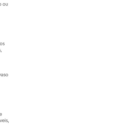
o ou
dos
,
vaso
e
veis,