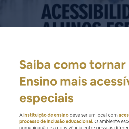
Saiba como tornar 
Ensino mais acessí
especiais
A
instituição de ensino
deve ser um local com
aces
processo de inclusão educacional.
O ambiente esco
comunicação e a convivência entre pessoas diferen