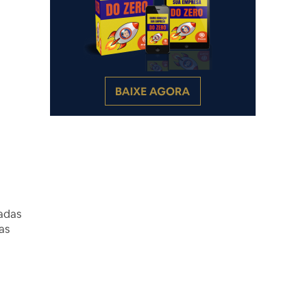
ladas
as