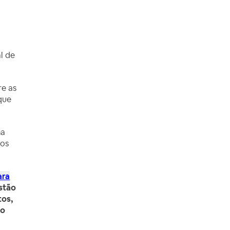
l de
re as
 que
ma
mos
ara
estão
tos,
ao