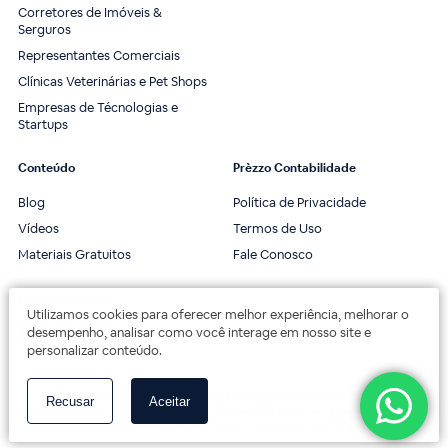
Corretores de Imóveis &
Serguros
Representantes Comerciais
Clínicas Veterinárias e Pet Shops
Empresas de Técnologias e
Startups
Conteúdo
Prèzzo Contabilidade
Blog
Política de Privacidade
Vídeos
Termos de Uso
Materiais Gratuitos
Fale Conosco
Nos acompanhe
Utilizamos cookies para oferecer melhor experiência, melhorar o
desempenho, analisar como você interage em nosso site e
personalizar conteúdo.
© 2020 Prèzzo Contabilidade. Todos os direitos reservados.
Recusar
Aceitar
Av. das Américas, 3443, 2º andar, Bloco 3B, Sala 202. Barra da Tijuca, Rio de Janeiro.
Av. das Américas, 18000 - Centro Empresarial One Offices.