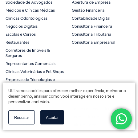
Sociedade de Advogados
Abertura de Empresa
Médicos e Clínicas Médicas
Gestão Financeira
Clínicas Odontológicas
Contabilidade Digital
Negócios Digitais
Consultoria Financeira
Escolas e Cursos
Consultoria Tributária
Restaurantes
Consultoria Empresarial
Corretores de Imóveis &
Serguros
Representantes Comerciais
Clínicas Veterinárias e Pet Shops
Empresas de Técnologias e
Startups
Utilizamos cookies para oferecer melhor experiência, melhorar o
desempenho, analisar como você interage em nosso site e
Conteúdo
Prèzzo Contabilidade
personalizar conteúdo.
Blog
Política de Privacidade
Vídeos
Termos de Uso
Recusar
Aceitar
Materiais Gratuitos
Fale Conosco