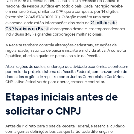
Desde 1998 a Receita Federal centralizou a emissão do Cadastro
Nacional da Pessoa Jurídica em todo o país. Cada inscrição recebe
um número único, similar ao CPF, que é composto por 14 dígitos
(exemplo: 12.345.678/0001-01). O órgão mantém uma base
21 milhões de
avançada, onde estão informações dos mais de
CNPJs ativos no Brasil
, abrangendo desde Microempreendedores
Individuais (MEI) a grandes corporações multinacionais.
A Receita também controla alterações cadastrais, situações de
regularidade, histórico de baixa e inscrita em dívida ativa. A consulta
é pública, aberta a qualquer pessoa no site da Receita.
Atualizações de sócios, endereço ou atividade econômica acontecem
por meio do próprio sistema da Receita Federal, com cruzamento de
dados dos órgãos de registro como Juntas Comerciais e Cartórios.
CNPJ ativo é sinal verde para operar, crescer e contratar.
Etapas iniciais antes de
solicitar o CNPJ
Antes de ir direto para o site da Receita Federal, é essencial cuidado
com algumas definições básicas que farão toda diferença no