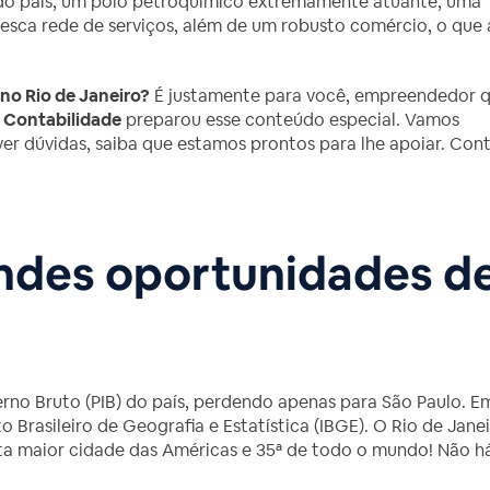
o do país, um polo petroquímico extremamente atuante, uma
sca rede de serviços, além de um robusto comércio, o que 
 no Rio de Janeiro?
É justamente para você, empreendedor 
 Contabilidade
preparou esse conteúdo especial. Vamos
iver dúvidas, saiba que estamos prontos para lhe apoiar. Con
andes oportunidades d
rno Bruto (PIB) do país, perdendo apenas para São Paulo. E
to Brasileiro de Geografia e Estatística (IBGE). O Rio de Jane
exta maior cidade das Américas e 35ª de todo o mundo! Não h