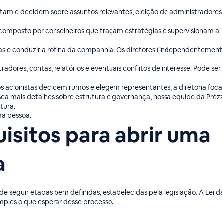
otam e decidem sobre assuntos relevantes, eleição de administradores
 composto por conselheiros que traçam estratégias e supervisionam a
gias e conduzir a rotina da companhia. Os diretores (independentemen
radores, contas, relatórios e eventuais conflitos de interesse. Pode ser
 acionistas decidem rumos e elegem representantes, a diretoria foca
busca mais detalhes sobre estrutura e governança, nossa equipe da Prèz
tura.
ma pessoa.
isitos para abrir uma
a
e seguir etapas bem definidas, estabelecidas pela legislação. A Lei d
mples o que esperar desse processo.