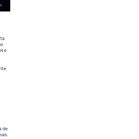
rta
as
os e
nte
a de
vas.