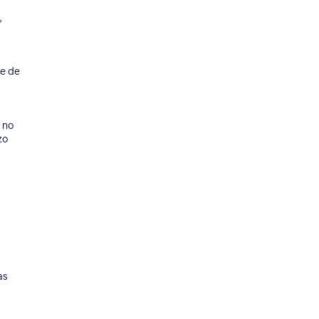
,
te de
 no
zo
as