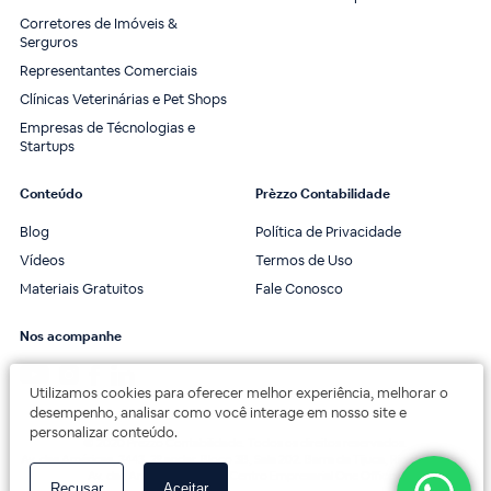
Corretores de Imóveis &
Serguros
Representantes Comerciais
Clínicas Veterinárias e Pet Shops
Empresas de Técnologias e
Startups
Conteúdo
Prèzzo Contabilidade
Blog
Política de Privacidade
Vídeos
Termos de Uso
Materiais Gratuitos
Fale Conosco
Nos acompanhe
Utilizamos cookies para oferecer melhor experiência, melhorar o
desempenho, analisar como você interage em nosso site e
personalizar conteúdo.
© 2020 Prèzzo Contabilidade. Todos os direitos reservados.
Av. das Américas, 3443, 2º andar, Bloco 3B, Sala 202. Barra da Tijuca, Rio de Janeiro.
Av. das Américas, 18000 - Centro Empresarial One Offices.
Recusar
Aceitar