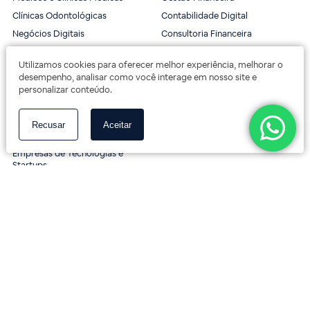
Clínicas Odontológicas
Contabilidade Digital
Negócios Digitais
Consultoria Financeira
Escolas e Cursos
Consultoria Tributária
Utilizamos cookies para oferecer melhor experiência, melhorar o
Restaurantes
Consultoria Empresarial
desempenho, analisar como você interage em nosso site e
Corretores de Imóveis &
personalizar conteúdo.
Serguros
Representantes Comerciais
Recusar
Aceitar
Clínicas Veterinárias e Pet Shops
Empresas de Técnologias e
Startups
Conteúdo
Prèzzo Contabilidade
Blog
Política de Privacidade
Vídeos
Termos de Uso
Materiais Gratuitos
Fale Conosco
Nos acompanhe