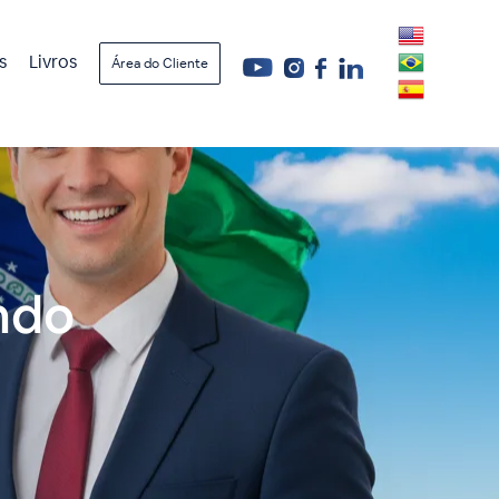
s
Livros
Área do Cliente
endo