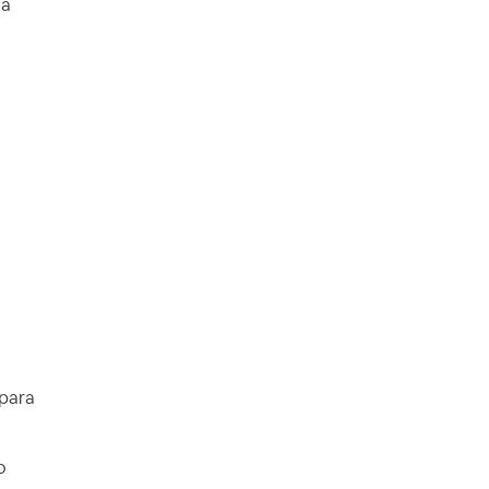
ia
 para
o