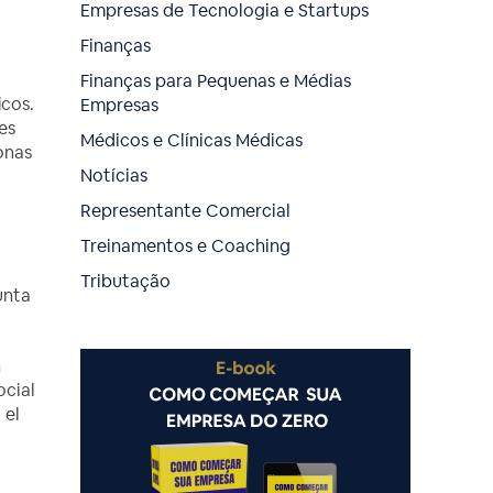
Empresas de Tecnologia e Startups
Finanças
Finanças para Pequenas e Médias
icos.
Empresas
es
Médicos e Clínicas Médicas
onas
Notícias
Representante Comercial
Treinamentos e Coaching
Tributação
unta
n
ocial
 el