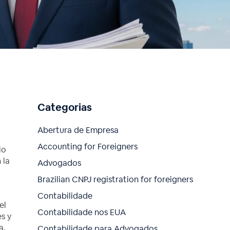
Categorias
Abertura de Empresa
Accounting for Foreigners
io
 la
Advogados
Brazilian CNPJ registration for foreigners
Contabilidade
el
Contabilidade nos EUA
s y
a,
Contabilidade para Advogados