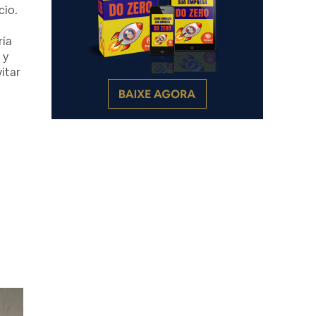
cio.
e
ría
 y
vitar