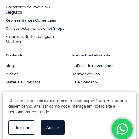
Corretores de Imóveis &
Serguros
Representantes Comerciais
Clínicas Veterinárias e Pet Shops
Empresas de Técnologias e
Startups
Conteúdo
Prèzzo Contabilidade
Blog
Política de Privacidade
Vídeos
Termos de Uso
Materiais Gratuitos
Fale Conosco
Nos acompanhe
Utilizamos cookies para oferecer melhor experiência, melhorar o
desempenho, analisar como você interage em nosso site e
personalizar conteúdo.
© 2020 Prèzzo Contabilidade. Todos os direitos reservados.
Recusar
Aceitar
Av. das Américas, 3443, 2º andar, Bloco 3B, Sala 202. Barra da Tijuca, Rio de Janeiro.
Av. das Américas, 18000 - Centro Empresarial One Offices.