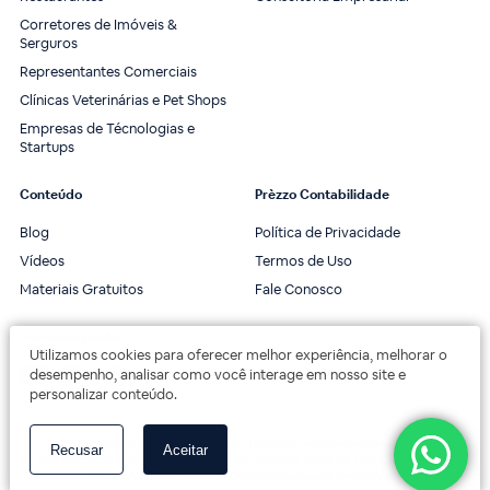
Corretores de Imóveis &
Serguros
Representantes Comerciais
Clínicas Veterinárias e Pet Shops
Empresas de Técnologias e
Startups
Conteúdo
Prèzzo Contabilidade
Blog
Política de Privacidade
Vídeos
Termos de Uso
Materiais Gratuitos
Fale Conosco
Nos acompanhe
Utilizamos cookies para oferecer melhor experiência, melhorar o
desempenho, analisar como você interage em nosso site e
personalizar conteúdo.
© 2020 Prèzzo Contabilidade. Todos os direitos reservados.
Recusar
Aceitar
Av. das Américas, 3443, 2º andar, Bloco 3B, Sala 202. Barra da Tijuca, Rio de Janeiro.
Av. das Américas, 18000 - Centro Empresarial One Offices.