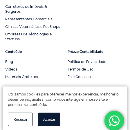
Corretores de Imóveis &
Serguros
Representantes Comerciais
Clínicas Veterinárias e Pet Shops
Empresas de Técnologias e
Startups
Conteúdo
Prèzzo Contabilidade
Blog
Política de Privacidade
Vídeos
Termos de Uso
Materiais Gratuitos
Fale Conosco
Nos acompanhe
Utilizamos cookies para oferecer melhor experiência, melhorar o
desempenho, analisar como você interage em nosso site e
personalizar conteúdo.
© 2020 Prèzzo Contabilidade. Todos os direitos reservados.
Recusar
Aceitar
Av. das Américas, 3443, 2º andar, Bloco 3B, Sala 202. Barra da Tijuca, Rio de Janeiro.
Av. das Américas, 18000 - Centro Empresarial One Offices.