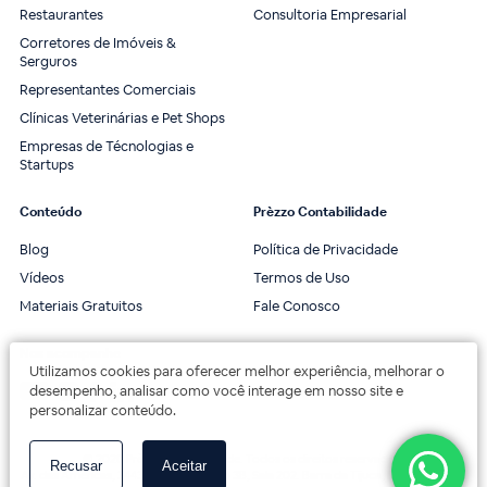
Restaurantes
Consultoria Empresarial
Corretores de Imóveis &
Serguros
Representantes Comerciais
Clínicas Veterinárias e Pet Shops
Empresas de Técnologias e
Startups
Conteúdo
Prèzzo Contabilidade
Blog
Política de Privacidade
Vídeos
Termos de Uso
Materiais Gratuitos
Fale Conosco
Nos acompanhe
Utilizamos cookies para oferecer melhor experiência, melhorar o
desempenho, analisar como você interage em nosso site e
personalizar conteúdo.
© 2020 Prèzzo Contabilidade. Todos os direitos reservados.
Recusar
Aceitar
Av. das Américas, 3443, 2º andar, Bloco 3B, Sala 202. Barra da Tijuca, Rio de Janeiro.