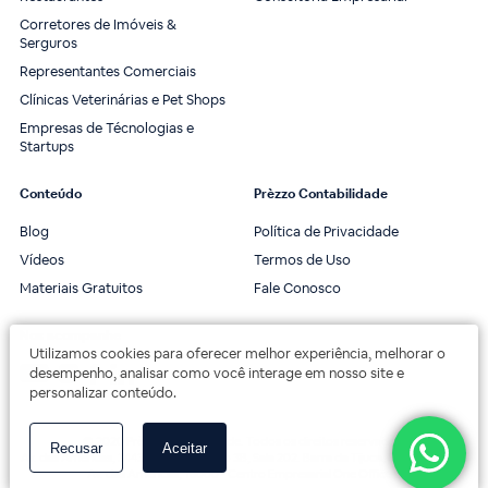
Corretores de Imóveis &
Serguros
Representantes Comerciais
Clínicas Veterinárias e Pet Shops
Empresas de Técnologias e
Startups
Conteúdo
Prèzzo Contabilidade
Blog
Política de Privacidade
Vídeos
Termos de Uso
Materiais Gratuitos
Fale Conosco
Nos acompanhe
Utilizamos cookies para oferecer melhor experiência, melhorar o
desempenho, analisar como você interage em nosso site e
personalizar conteúdo.
© 2020 Prèzzo Contabilidade. Todos os direitos reservados.
Recusar
Aceitar
Av. das Américas, 3443, 2º andar, Bloco 3B, Sala 202. Barra da Tijuca, Rio de Janeiro.
Av. das Américas, 18000 - Centro Empresarial One Offices.