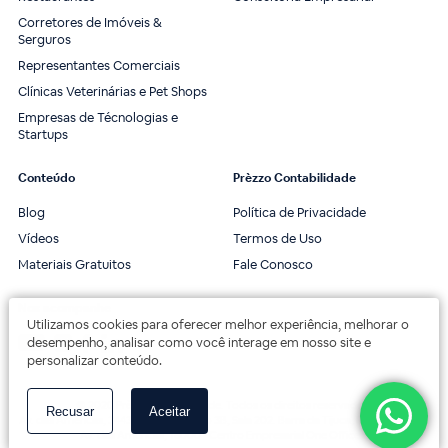
Corretores de Imóveis &
Serguros
Representantes Comerciais
Clínicas Veterinárias e Pet Shops
Empresas de Técnologias e
Startups
Conteúdo
Prèzzo Contabilidade
Blog
Política de Privacidade
Vídeos
Termos de Uso
Materiais Gratuitos
Fale Conosco
Nos acompanhe
Utilizamos cookies para oferecer melhor experiência, melhorar o
desempenho, analisar como você interage em nosso site e
personalizar conteúdo.
© 2020 Prèzzo Contabilidade. Todos os direitos reservados.
Recusar
Aceitar
Av. das Américas, 3443, 2º andar, Bloco 3B, Sala 202. Barra da Tijuca, Rio de Janeiro.
Av. das Américas, 18000 - Centro Empresarial One Offices.