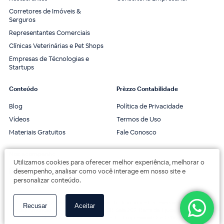
Corretores de Imóveis &
Serguros
Representantes Comerciais
Clínicas Veterinárias e Pet Shops
Empresas de Técnologias e
Startups
Conteúdo
Prèzzo Contabilidade
Blog
Política de Privacidade
Vídeos
Termos de Uso
Materiais Gratuitos
Fale Conosco
Nos acompanhe
Utilizamos cookies para oferecer melhor experiência, melhorar o
desempenho, analisar como você interage em nosso site e
personalizar conteúdo.
© 2020 Prèzzo Contabilidade. Todos os direitos reservados.
Recusar
Aceitar
Av. das Américas, 3443, 2º andar, Bloco 3B, Sala 202. Barra da Tijuca, Rio de Janeiro.
Av. das Américas, 18000 - Centro Empresarial One Offices.