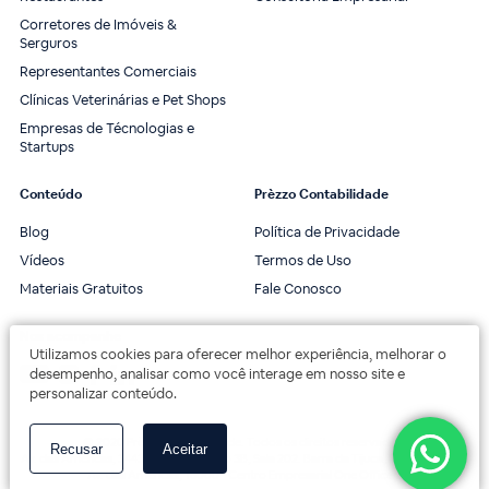
Corretores de Imóveis &
Serguros
Representantes Comerciais
Clínicas Veterinárias e Pet Shops
Empresas de Técnologias e
Startups
Conteúdo
Prèzzo Contabilidade
Blog
Política de Privacidade
Vídeos
Termos de Uso
Materiais Gratuitos
Fale Conosco
Nos acompanhe
Utilizamos cookies para oferecer melhor experiência, melhorar o
desempenho, analisar como você interage em nosso site e
personalizar conteúdo.
© 2020 Prèzzo Contabilidade. Todos os direitos reservados.
Recusar
Aceitar
Av. das Américas, 3443, 2º andar, Bloco 3B, Sala 202. Barra da Tijuca, Rio de Janeiro.
Av. das Américas, 18000 - Centro Empresarial One Offices.