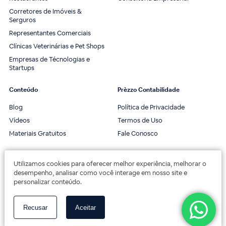
Corretores de Imóveis &
Serguros
Representantes Comerciais
Clínicas Veterinárias e Pet Shops
Empresas de Técnologias e
Startups
Conteúdo
Prèzzo Contabilidade
Blog
Política de Privacidade
Vídeos
Termos de Uso
Materiais Gratuitos
Fale Conosco
Nos acompanhe
Utilizamos cookies para oferecer melhor experiência, melhorar o
desempenho, analisar como você interage em nosso site e
personalizar conteúdo.
© 2020 Prèzzo Contabilidade. Todos os direitos reservados.
Recusar
Aceitar
Av. das Américas, 3443, 2º andar, Bloco 3B, Sala 202. Barra da Tijuca, Rio de Janeiro.
Av. das Américas, 18000 - Centro Empresarial One Offices.