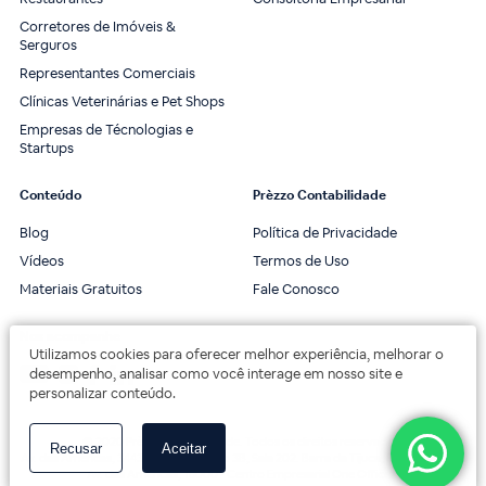
Corretores de Imóveis &
Serguros
Representantes Comerciais
Clínicas Veterinárias e Pet Shops
Empresas de Técnologias e
Startups
Conteúdo
Prèzzo Contabilidade
Blog
Política de Privacidade
Vídeos
Termos de Uso
Materiais Gratuitos
Fale Conosco
Nos acompanhe
Utilizamos cookies para oferecer melhor experiência, melhorar o
desempenho, analisar como você interage em nosso site e
personalizar conteúdo.
© 2020 Prèzzo Contabilidade. Todos os direitos reservados.
Recusar
Aceitar
Av. das Américas, 3443, 2º andar, Bloco 3B, Sala 202. Barra da Tijuca, Rio de Janeiro.
Av. das Américas, 18000 - Centro Empresarial One Offices.