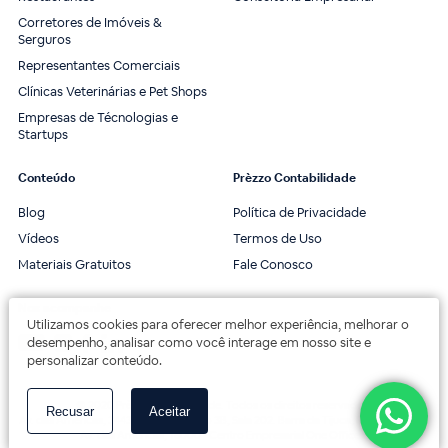
Corretores de Imóveis &
Serguros
Representantes Comerciais
Clínicas Veterinárias e Pet Shops
Empresas de Técnologias e
Startups
Conteúdo
Prèzzo Contabilidade
Blog
Política de Privacidade
Vídeos
Termos de Uso
Materiais Gratuitos
Fale Conosco
Nos acompanhe
Utilizamos cookies para oferecer melhor experiência, melhorar o
desempenho, analisar como você interage em nosso site e
personalizar conteúdo.
© 2020 Prèzzo Contabilidade. Todos os direitos reservados.
Recusar
Aceitar
Av. das Américas, 3443, 2º andar, Bloco 3B, Sala 202. Barra da Tijuca, Rio de Janeiro.
Av. das Américas, 18000 - Centro Empresarial One Offices.