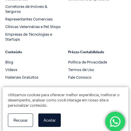
Corretores de Imóveis &
Serguros
Representantes Comerciais
Clínicas Veterinárias e Pet Shops
Empresas de Técnologias e
Startups
Conteúdo
Prèzzo Contabilidade
Blog
Política de Privacidade
Vídeos
Termos de Uso
Materiais Gratuitos
Fale Conosco
Nos acompanhe
Utilizamos cookies para oferecer melhor experiência, melhorar o
desempenho, analisar como você interage em nosso site e
personalizar conteúdo.
© 2020 Prèzzo Contabilidade. Todos os direitos reservados.
Recusar
Aceitar
Av. das Américas, 3443, 2º andar, Bloco 3B, Sala 202. Barra da Tijuca, Rio de Janeiro.
Av. das Américas, 18000 - Centro Empresarial One Offices.