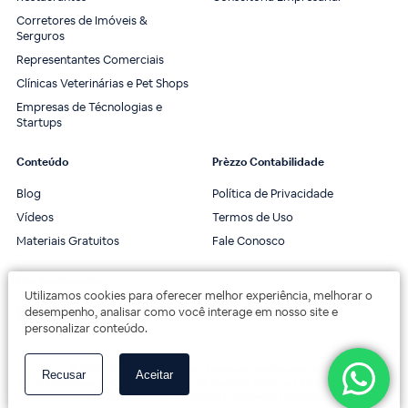
Corretores de Imóveis &
Serguros
Representantes Comerciais
Clínicas Veterinárias e Pet Shops
Empresas de Técnologias e
Startups
Conteúdo
Prèzzo Contabilidade
Blog
Política de Privacidade
Vídeos
Termos de Uso
Materiais Gratuitos
Fale Conosco
Nos acompanhe
Utilizamos cookies para oferecer melhor experiência, melhorar o
desempenho, analisar como você interage em nosso site e
personalizar conteúdo.
© 2020 Prèzzo Contabilidade. Todos os direitos reservados.
Recusar
Aceitar
Av. das Américas, 3443, 2º andar, Bloco 3B, Sala 202. Barra da Tijuca, Rio de Janeiro.
Av. das Américas, 18000 - Centro Empresarial One Offices.