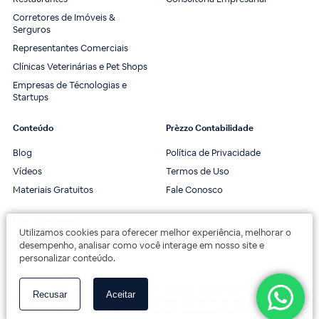
Corretores de Imóveis &
Serguros
Representantes Comerciais
Clínicas Veterinárias e Pet Shops
Empresas de Técnologias e
Startups
Conteúdo
Prèzzo Contabilidade
Blog
Política de Privacidade
Vídeos
Termos de Uso
Materiais Gratuitos
Fale Conosco
Nos acompanhe
Utilizamos cookies para oferecer melhor experiência, melhorar o
desempenho, analisar como você interage em nosso site e
personalizar conteúdo.
© 2020 Prèzzo Contabilidade. Todos os direitos reservados.
Recusar
Aceitar
Av. das Américas, 3443, 2º andar, Bloco 3B, Sala 202. Barra da Tijuca, Rio de Janeiro.
Av. das Américas, 18000 - Centro Empresarial One Offices.