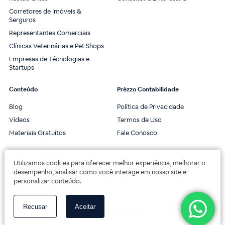
Corretores de Imóveis &
Serguros
Representantes Comerciais
Clínicas Veterinárias e Pet Shops
Empresas de Técnologias e
Startups
Conteúdo
Prèzzo Contabilidade
Blog
Política de Privacidade
Vídeos
Termos de Uso
Materiais Gratuitos
Fale Conosco
Nos acompanhe
Utilizamos cookies para oferecer melhor experiência, melhorar o
desempenho, analisar como você interage em nosso site e
personalizar conteúdo.
© 2020 Prèzzo Contabilidade. Todos os direitos reservados.
Recusar
Aceitar
Av. das Américas, 3443, 2º andar, Bloco 3B, Sala 202. Barra da Tijuca, Rio de Janeiro.
Av. das Américas, 18000 - Centro Empresarial One Offices.