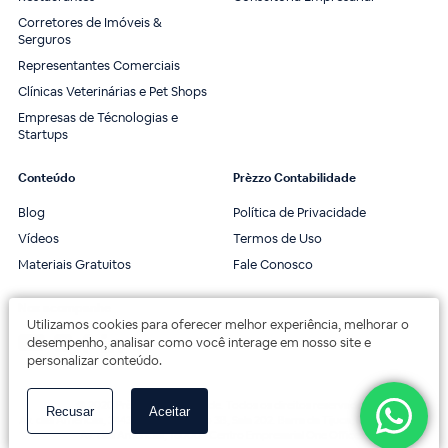
Corretores de Imóveis &
Serguros
Representantes Comerciais
Clínicas Veterinárias e Pet Shops
Empresas de Técnologias e
Startups
Conteúdo
Prèzzo Contabilidade
Blog
Política de Privacidade
Vídeos
Termos de Uso
Materiais Gratuitos
Fale Conosco
Nos acompanhe
Utilizamos cookies para oferecer melhor experiência, melhorar o
desempenho, analisar como você interage em nosso site e
personalizar conteúdo.
© 2020 Prèzzo Contabilidade. Todos os direitos reservados.
Recusar
Aceitar
Av. das Américas, 3443, 2º andar, Bloco 3B, Sala 202. Barra da Tijuca, Rio de Janeiro.
Av. das Américas, 18000 - Centro Empresarial One Offices.