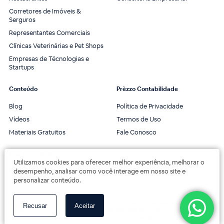
Corretores de Imóveis &
Serguros
Representantes Comerciais
Clínicas Veterinárias e Pet Shops
Empresas de Técnologias e
Startups
Conteúdo
Prèzzo Contabilidade
Blog
Política de Privacidade
Vídeos
Termos de Uso
Materiais Gratuitos
Fale Conosco
Nos acompanhe
Utilizamos cookies para oferecer melhor experiência, melhorar o
desempenho, analisar como você interage em nosso site e
personalizar conteúdo.
© 2020 Prèzzo Contabilidade. Todos os direitos reservados.
Recusar
Aceitar
Av. das Américas, 3443, 2º andar, Bloco 3B, Sala 202. Barra da Tijuca, Rio de Janeiro.
Av. das Américas, 18000 - Centro Empresarial One Offices.