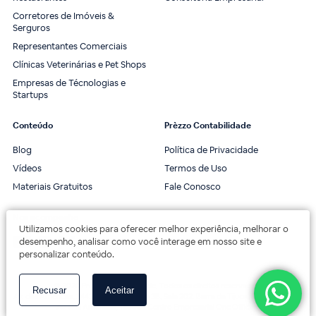
Corretores de Imóveis &
Serguros
Representantes Comerciais
Clínicas Veterinárias e Pet Shops
Empresas de Técnologias e
Startups
Conteúdo
Prèzzo Contabilidade
Blog
Política de Privacidade
Vídeos
Termos de Uso
Materiais Gratuitos
Fale Conosco
Nos acompanhe
Utilizamos cookies para oferecer melhor experiência, melhorar o
desempenho, analisar como você interage em nosso site e
personalizar conteúdo.
© 2020 Prèzzo Contabilidade. Todos os direitos reservados.
Recusar
Aceitar
Av. das Américas, 3443, 2º andar, Bloco 3B, Sala 202. Barra da Tijuca, Rio de Janeiro.
Av. das Américas, 18000 - Centro Empresarial One Offices.