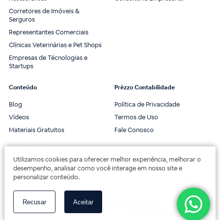
Corretores de Imóveis &
Serguros
Representantes Comerciais
Clínicas Veterinárias e Pet Shops
Empresas de Técnologias e
Startups
Conteúdo
Prèzzo Contabilidade
Blog
Política de Privacidade
Vídeos
Termos de Uso
Materiais Gratuitos
Fale Conosco
Nos acompanhe
Utilizamos cookies para oferecer melhor experiência, melhorar o
desempenho, analisar como você interage em nosso site e
personalizar conteúdo.
© 2020 Prèzzo Contabilidade. Todos os direitos reservados.
Recusar
Aceitar
Av. das Américas, 3443, 2º andar, Bloco 3B, Sala 202. Barra da Tijuca, Rio de Janeiro.
Av. das Américas, 18000 - Centro Empresarial One Offices.