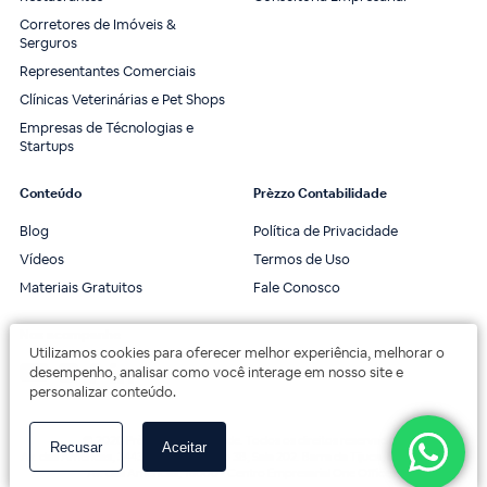
Corretores de Imóveis &
Serguros
Representantes Comerciais
Clínicas Veterinárias e Pet Shops
Empresas de Técnologias e
Startups
Conteúdo
Prèzzo Contabilidade
Blog
Política de Privacidade
Vídeos
Termos de Uso
Materiais Gratuitos
Fale Conosco
Nos acompanhe
Utilizamos cookies para oferecer melhor experiência, melhorar o
desempenho, analisar como você interage em nosso site e
personalizar conteúdo.
© 2020 Prèzzo Contabilidade. Todos os direitos reservados.
Recusar
Aceitar
Av. das Américas, 3443, 2º andar, Bloco 3B, Sala 202. Barra da Tijuca, Rio de Janeiro.
Av. das Américas, 18000 - Centro Empresarial One Offices.