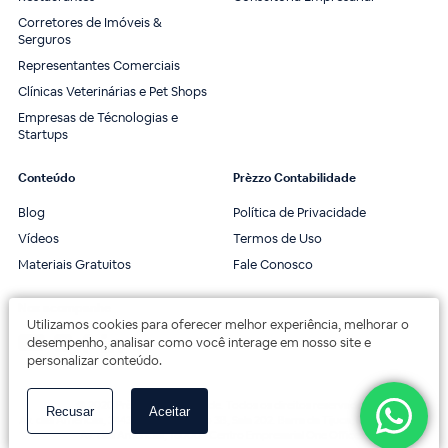
Corretores de Imóveis &
Serguros
Representantes Comerciais
Clínicas Veterinárias e Pet Shops
Empresas de Técnologias e
Startups
Conteúdo
Prèzzo Contabilidade
Blog
Política de Privacidade
Vídeos
Termos de Uso
Materiais Gratuitos
Fale Conosco
Nos acompanhe
Utilizamos cookies para oferecer melhor experiência, melhorar o
desempenho, analisar como você interage em nosso site e
personalizar conteúdo.
© 2020 Prèzzo Contabilidade. Todos os direitos reservados.
Recusar
Aceitar
Av. das Américas, 3443, 2º andar, Bloco 3B, Sala 202. Barra da Tijuca, Rio de Janeiro.
Av. das Américas, 18000 - Centro Empresarial One Offices.