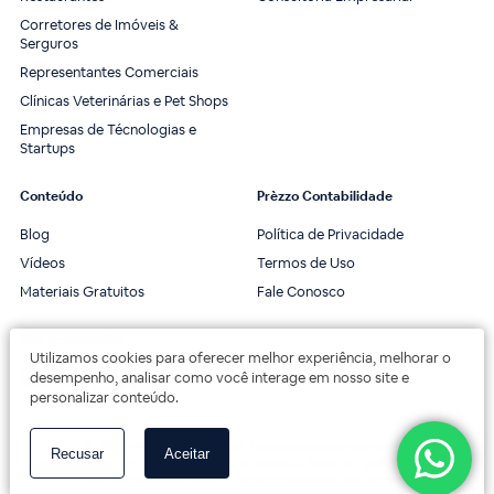
Corretores de Imóveis &
Serguros
Representantes Comerciais
Clínicas Veterinárias e Pet Shops
Empresas de Técnologias e
Startups
Conteúdo
Prèzzo Contabilidade
Blog
Política de Privacidade
Vídeos
Termos de Uso
Materiais Gratuitos
Fale Conosco
Nos acompanhe
Utilizamos cookies para oferecer melhor experiência, melhorar o
desempenho, analisar como você interage em nosso site e
personalizar conteúdo.
© 2020 Prèzzo Contabilidade. Todos os direitos reservados.
Recusar
Aceitar
Av. das Américas, 3443, 2º andar, Bloco 3B, Sala 202. Barra da Tijuca, Rio de Janeiro.
Av. das Américas, 18000 - Centro Empresarial One Offices.