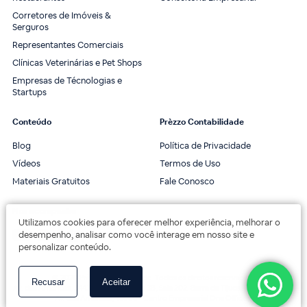
Corretores de Imóveis &
Serguros
Representantes Comerciais
Clínicas Veterinárias e Pet Shops
Empresas de Técnologias e
Startups
Conteúdo
Prèzzo Contabilidade
Blog
Política de Privacidade
Vídeos
Termos de Uso
Materiais Gratuitos
Fale Conosco
Nos acompanhe
Utilizamos cookies para oferecer melhor experiência, melhorar o
desempenho, analisar como você interage em nosso site e
personalizar conteúdo.
© 2020 Prèzzo Contabilidade. Todos os direitos reservados.
Recusar
Aceitar
Av. das Américas, 3443, 2º andar, Bloco 3B, Sala 202. Barra da Tijuca, Rio de Janeiro.
Av. das Américas, 18000 - Centro Empresarial One Offices.