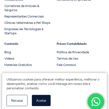
Corretores de Imóveis &
Serguros
Representantes Comerciais
Clínicas Veterinárias e Pet Shops
Empresas de Técnologias e
Startups
Conteúdo
Prèzzo Contabilidade
Blog
Política de Privacidade
Vídeos
Termos de Uso
Materiais Gratuitos
Fale Conosco
Nos acompanhe
Utilizamos cookies para oferecer melhor experiência, melhorar o
desempenho, analisar como você interage em nosso site e
personalizar conteúdo.
© 2020 Prèzzo Contabilidade. Todos os direitos reservados.
Recusar
Aceitar
Av. das Américas, 3443, 2º andar, Bloco 3B, Sala 202. Barra da Tijuca, Rio de Janeiro.
Av. das Américas, 18000 - Centro Empresarial One Offices.